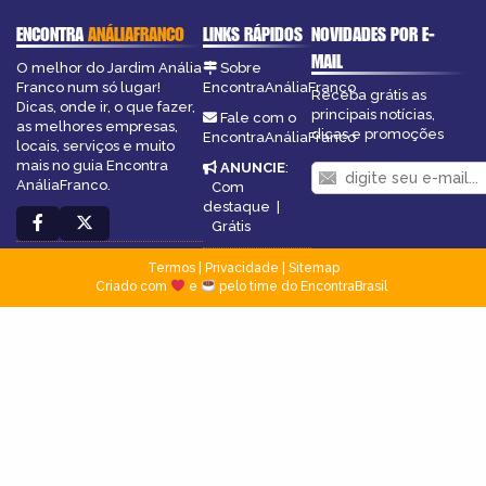
ENCONTRA
ANÁLIAFRANCO
LINKS RÁPIDOS
NOVIDADES POR E-
MAIL
O melhor do Jardim Anália
Sobre
Franco num só lugar!
EncontraAnáliaFranco
Receba grátis as
Dicas, onde ir, o que fazer,
principais notícias,
Fale com o
as melhores empresas,
dicas e promoções
EncontraAnáliaFranco
locais, serviços e muito
mais no guia Encontra
ANUNCIE
:
AnáliaFranco.
Com
destaque
|
Grátis
Termos
|
Privacidade
|
Sitemap
Criado com
e
pelo time do EncontraBrasil