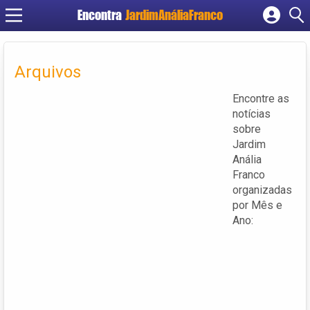
Encontra
JardimAnáliaFranco
Cadastrar empresa
Fazer login
Arquivos
Criar conta
Encontre as
notícias
sobre
Jardim
Anália
Franco
organizadas
por Mês e
Ano: