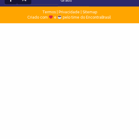
Grátis
Termos
|
Privacidade
|
Sitemap
Criado com
e
pelo time do EncontraBrasil