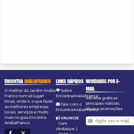
ENCONTRA
ANÁLIAFRANCO
LINKS RÁPIDOS
NOVIDADES POR E-
MAIL
O melhor do Jardim Anália
Sobre
Franco num só lugar!
EncontraAnáliaFranco
Receba grátis as
Dicas, onde ir, o que fazer,
principais notícias,
Fale com o
as melhores empresas,
dicas e promoções
EncontraAnáliaFranco
locais, serviços e muito
mais no guia Encontra
ANUNCIE
:
AnáliaFranco.
Com
destaque
|