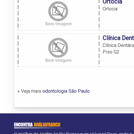
Ortocia
Ortocia
Clínica Den
Clínica Dentár
Piso G2
» Veja mais
odontologia São Paulo
ENCONTRA
ANÁLIAFRANCO
O melhor do Jardim Anália Franco num só lugar! Dicas, onde ir, 