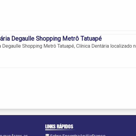
tária Degaulle Shopping Metrô Tatuapé
ia Degaulle Shopping Metrô Tatuapé, Clínica Dentária localizado 
LINKS RÁPIDOS
o que fazer, as
Sobre EncontraAnáliaFranco