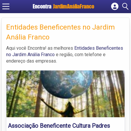
Encontra
JardimAnáliaFranco
Cadastrar empresa
Fazer login
Entidades Beneficentes no Jardim
Criar conta
Anália Franco
Aqui você Encontra! as melhores
Entidades Beneficentes
no Jardim Anália Franco
e região, com telefone e
endereço das empresas.
Associação Beneficente Cultura Padres