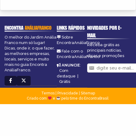
ENCONTRA
ANÁLIAFRANCO
LINKS RÁPIDOS
NOVIDADES POR E-
MAIL
O melhor do Jardim Anália
Sobre
Franco num só lugar!
EncontraAnáliaFranco
Receba grátis as
Dicas, onde ir, o que fazer,
principais notícias,
Fale com o
as melhores empresas,
dicas e promoções
EncontraAnáliaFranco
locais, serviços e muito
mais no guia Encontra
ANUNCIE
:
AnáliaFranco.
Com
destaque
|
Grátis
Termos
|
Privacidade
|
Sitemap
Criado com
e
pelo time do EncontraBrasil