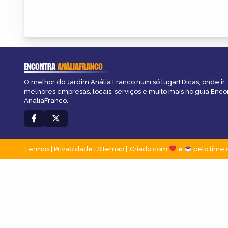
ENCONTRA
ANÁLIAFRANCO
O melhor do Jardim Anália Franco num só lugar! Dicas, onde ir, 
melhores empresas, locais, serviços e muito mais no guia Enco
AnáliaFranco.
Termos
|
Privacidade
|
Sitemap
Criado com
e
pelo time 