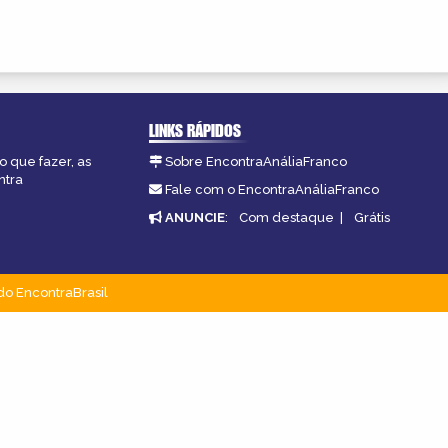
LINKS RÁPIDOS
o que fazer, as
Sobre EncontraAnáliaFranco
ntra
Fale com o EncontraAnáliaFranco
ANUNCIE
:
Com destaque
|
Grátis
do EncontraBrasil