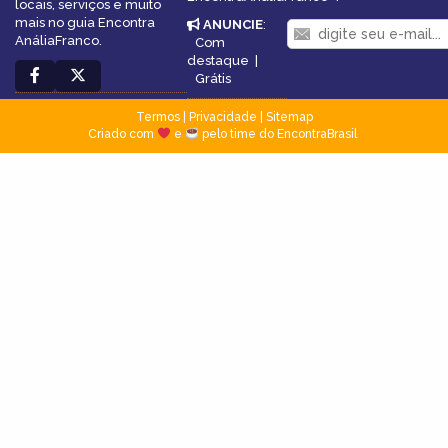
locais, serviços e muito
mais no guia Encontra
ANUNCIE
:
AnáliaFranco.
Com
destaque
|
Grátis
Termos
|
Privacidade
|
Sitemap
Criado com
e
pelo time do EncontraBrasil