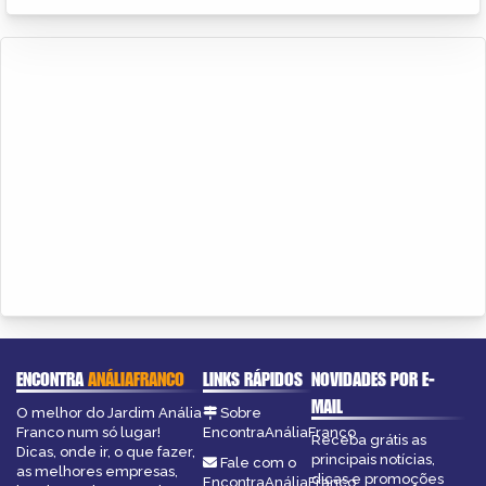
ENCONTRA
ANÁLIAFRANCO
LINKS RÁPIDOS
NOVIDADES POR E-
MAIL
O melhor do Jardim Anália
Sobre
Franco num só lugar!
EncontraAnáliaFranco
Receba grátis as
Dicas, onde ir, o que fazer,
principais notícias,
Fale com o
as melhores empresas,
dicas e promoções
EncontraAnáliaFranco