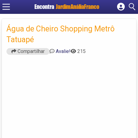
Encontra
JardimAnáliaFranco
Cadastrar empresa
Fazer login
Água de Cheiro Shopping Metrô
Criar conta
Tatuapé
Compartilhar
Avalie!
215