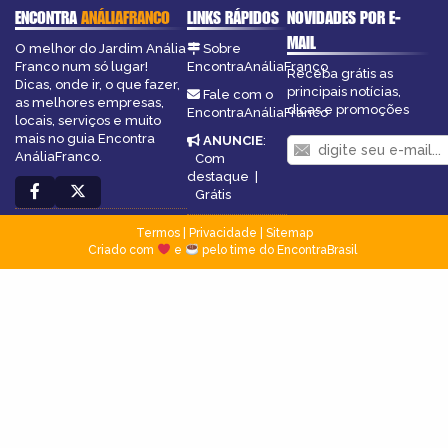
ENCONTRA
ANÁLIAFRANCO
LINKS RÁPIDOS
NOVIDADES POR E-
MAIL
O melhor do Jardim Anália
Sobre
Franco num só lugar!
EncontraAnáliaFranco
Receba grátis as
Dicas, onde ir, o que fazer,
principais notícias,
Fale com o
as melhores empresas,
dicas e promoções
EncontraAnáliaFranco
locais, serviços e muito
mais no guia Encontra
ANUNCIE
:
AnáliaFranco.
Com
destaque
|
Grátis
Termos
|
Privacidade
|
Sitemap
Criado com
e
pelo time do EncontraBrasil