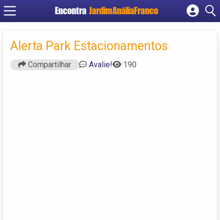
Encontra
JardimAnáliaFranco
Cadastrar empresa
Fazer login
Alerta Park Estacionamentos
Criar conta
Compartilhar
Avalie!
190