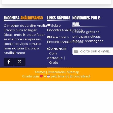
ENCONTRA
ANÁLIAFRANCO
LINKS RÁPIDOS
NOVIDADES POR E-
MAIL
O melhor do Jardim Anália
Sobre
Franco num só lugar!
EncontraAnáliaFranco
Receba grátis as
Dicas, onde ir, o que fazer,
principais notícias,
Fale com o
as melhores empresas,
dicas e promoções
EncontraAnáliaFranco
locais, serviços e muito
mais no guia Encontra
ANUNCIE
:
AnáliaFranco.
Com
destaque
|
Grátis
Termos
|
Privacidade
|
Sitemap
Criado com
e
pelo time do EncontraBrasil