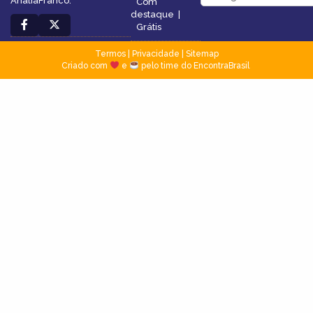
AnáliaFranco.
Com
destaque
|
Grátis
Termos
|
Privacidade
|
Sitemap
Criado com
e
pelo time do EncontraBrasil