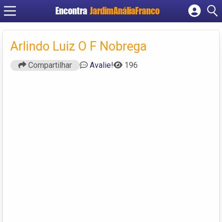
Encontra
JardimAnáliaFranco
Cadastrar empresa
Fazer login
Arlindo Luiz O F Nobrega
Criar conta
Compartilhar
Avalie!
196