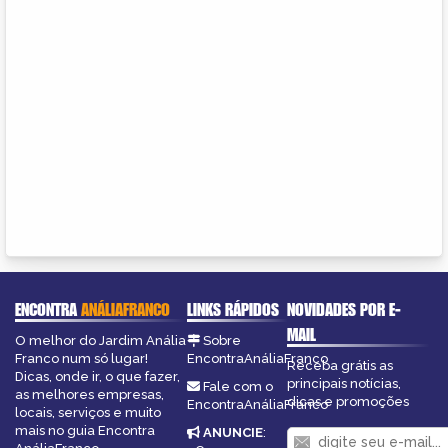
ENCONTRA
ANÁLIAFRANCO
LINKS RÁPIDOS
NOVIDADES POR E-
MAIL
O melhor do Jardim Anália
Sobre
Franco num só lugar!
EncontraAnáliaFranco
Receba grátis as
Dicas, onde ir, o que fazer,
principais notícias,
Fale com o
as melhores empresas,
dicas e promoções
EncontraAnáliaFranco
locais, serviços e muito
mais no guia Encontra
ANUNCIE
: