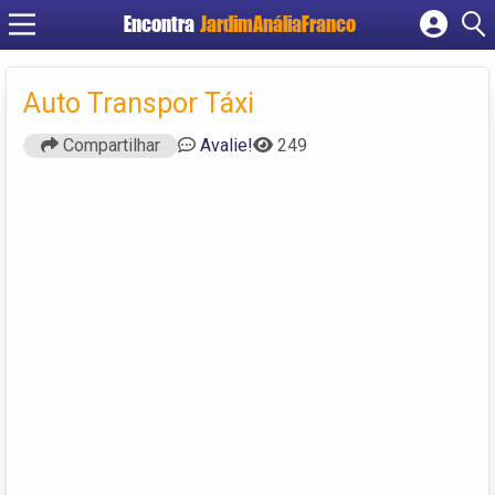
Encontra
JardimAnáliaFranco
Cadastrar empresa
Fazer login
Auto Transpor Táxi
Criar conta
Compartilhar
Avalie!
249