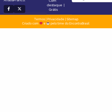
AnáliaFranco.
Com
destaque
|
Grátis
Termos
|
Privacidade
|
Sitemap
Criado com
e
pelo time do EncontraBrasil