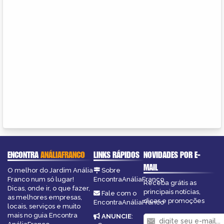
ENCONTRA
ANÁLIAFRANCO
LINKS RÁPIDOS
NOVIDADES POR E-
MAIL
O melhor do Jardim Anália
Sobre
Franco num só lugar!
EncontraAnáliaFranco
Receba grátis as
Dicas, onde ir, o que fazer,
principais notícias,
Fale com o
as melhores empresas,
dicas e promoções
EncontraAnáliaFranco
locais, serviços e muito
mais no guia Encontra
ANUNCIE
: