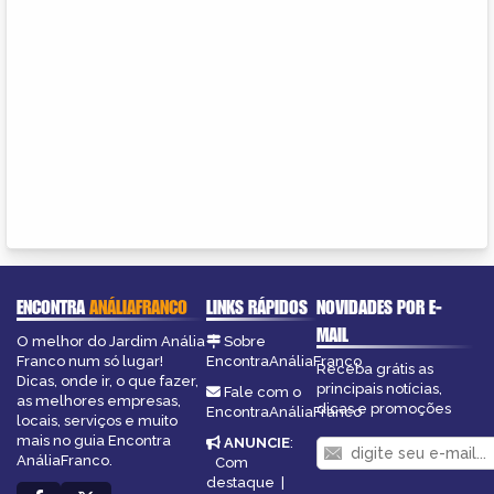
ENCONTRA
ANÁLIAFRANCO
LINKS RÁPIDOS
NOVIDADES POR E-
MAIL
O melhor do Jardim Anália
Sobre
Franco num só lugar!
EncontraAnáliaFranco
Receba grátis as
Dicas, onde ir, o que fazer,
principais notícias,
Fale com o
as melhores empresas,
dicas e promoções
EncontraAnáliaFranco
locais, serviços e muito
mais no guia Encontra
ANUNCIE
:
AnáliaFranco.
Com
destaque
|