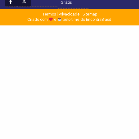
Grátis
Termos
|
Privacidade
|
Sitemap
Criado com
e
pelo time do EncontraBrasil