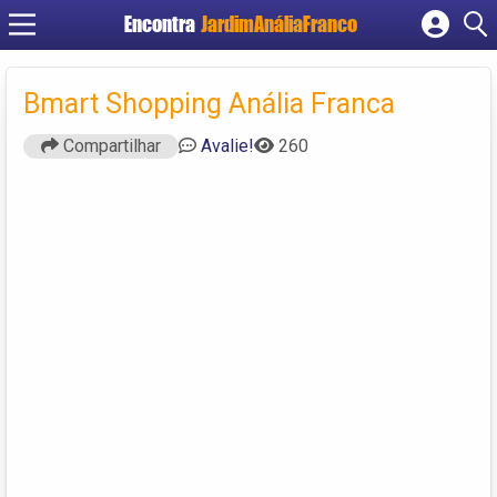
Encontra
JardimAnáliaFranco
Cadastrar empresa
Fazer login
Bmart Shopping Anália Franca
Criar conta
Compartilhar
Avalie!
260