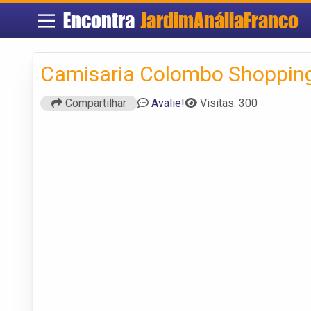
Encontra
JardimAnáliaFranco
Camisaria Colombo Shoppin
Compartilhar
Avalie!
Visitas: 300