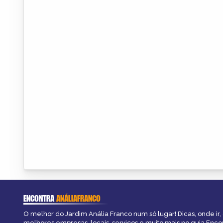
ENCONTRA
ANÁLIAFRANCO
O melhor do Jardim Anália Franco num só lugar! Dicas, onde ir, 
melhores empresas, locais, serviços e muito mais no guia Enco