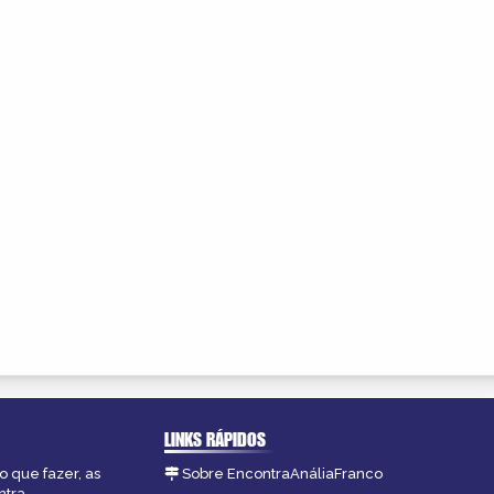
LINKS RÁPIDOS
o que fazer, as
Sobre EncontraAnáliaFranco
ntra