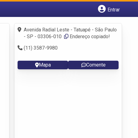
Entrar
Cadastrar empresa
Fazer login
Avenida Radial Leste - Tatuapé - São Paulo
Criar conta
- SP - 03306-010 ‎
Endereço copiado!
(11) 3587-9980
Mapa
Comente