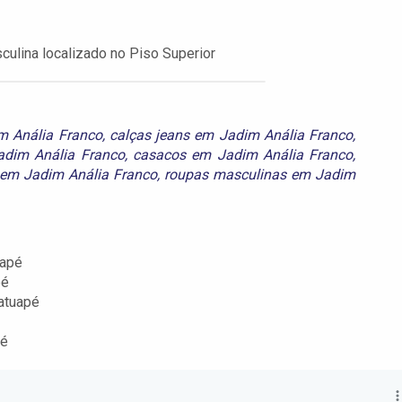
lina localizado no Piso Superior
m Anália Franco
,
calças jeans em Jadim Anália Franco
,
adim Anália Franco
,
casacos em Jadim Anália Franco
,
em Jadim Anália Franco
,
roupas masculinas em Jadim
uapé
pé
atuapé
pé