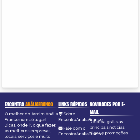
ENCONTRA
ANÁLIAFRANCO
LINKS RÁPIDOS
NOVIDADES POR E-
MAIL
O melhor do Jardim Anália
Sobre
Franco num só lugar!
EncontraAnáliaFranco
Receba grátis as
Dicas, onde ir, o que fazer,
principais notícias,
Fale com o
as melhores empresas,
dicas e promoções
EncontraAnáliaFranco
locais, serviços e muito