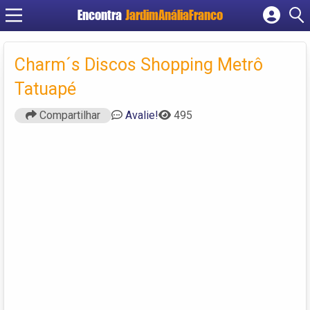
Encontra
JardimAnáliaFranco
Cadastrar empresa
Fazer login
Charm´s Discos Shopping Metrô
Criar conta
Tatuapé
Compartilhar
Avalie!
495