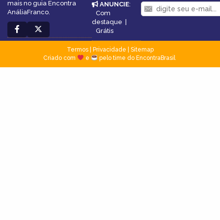
mais no guia Encontra
ANUNCIE
:
AnáliaFranco.
Com
destaque
|
Grátis
Termos
|
Privacidade
|
Sitemap
Criado com
e
pelo time do EncontraBrasil