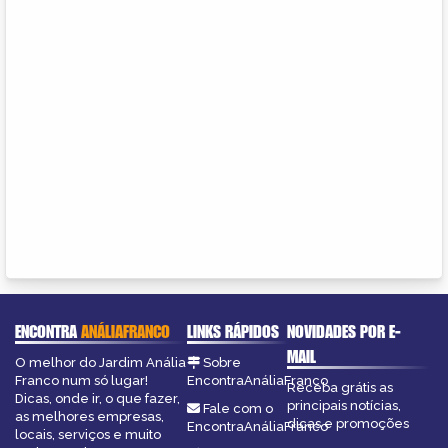
ENCONTRA
ANÁLIAFRANCO
LINKS RÁPIDOS
NOVIDADES POR E-
MAIL
O melhor do Jardim Anália
Sobre
Franco num só lugar!
EncontraAnáliaFranco
Receba grátis as
Dicas, onde ir, o que fazer,
principais notícias,
Fale com o
as melhores empresas,
dicas e promoções
EncontraAnáliaFranco
locais, serviços e muito