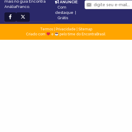
mais no guia Encontra
ANUNCIE
:
AnáliaFranco.
Com
destaque
|
Grátis
Termos
|
Privacidade
|
Sitemap
Criado com
e
pelo time do EncontraBrasil