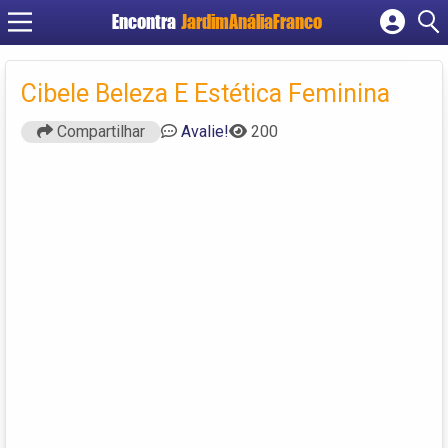
Encontra
JardimAnáliaFranco
Cadastrar empresa
Fazer login
Cibele Beleza E Estética Feminina
Criar conta
Compartilhar
Avalie!
200