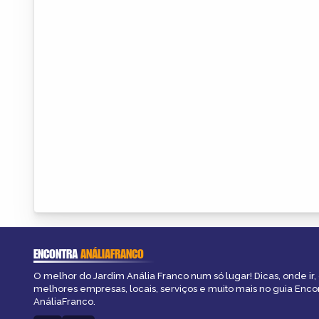
ENCONTRA
ANÁLIAFRANCO
O melhor do Jardim Anália Franco num só lugar! Dicas, onde ir, 
melhores empresas, locais, serviços e muito mais no guia Enco
AnáliaFranco.