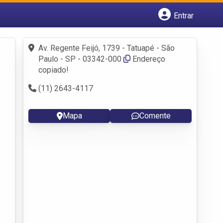
Entrar
Cadastrar empresa
Fazer login
Av. Regente Feijó, 1739 - Tatuapé - São
Criar conta
Paulo - SP - 03342-000
Endereço
copiado!
(11) 2643-4117
Mapa
Comente