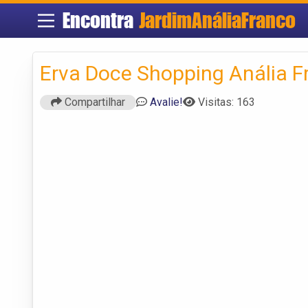
Encontra
JardimAnáliaFranco
Erva Doce Shopping Anália F
Compartilhar
Avalie!
Visitas: 163