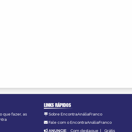
LINKS RÁPIDOS
o que fazer, as
Sobre EncontraAnáliaFranco
ntra
Fale com o EncontraAnáliaFranco
ANUNCIE
:
Com destaque
|
Grátis