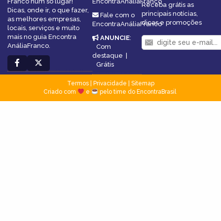
Franco num só lugar!
EncontraAnáliaFranco
Receba grátis as
Dicas, onde ir, o que fazer,
principais notícias,
Fale com o
as melhores empresas,
dicas e promoções
EncontraAnáliaFranco
locais, serviços e muito
mais no guia Encontra
ANUNCIE
:
AnáliaFranco.
Com
destaque
|
Grátis
Termos
|
Privacidade
|
Sitemap
Criado com
e
pelo time do EncontraBrasil