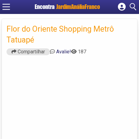
Encontra
JardimAnáliaFranco
Cadastrar empresa
Fazer login
Flor do Oriente Shopping Metrô
Criar conta
Tatuapé
Compartilhar
Avalie!
187