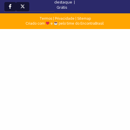
destaque
|
Grátis
Termos
|
Privacidade
|
Sitemap
Criado com
e
pelo time do EncontraBrasil