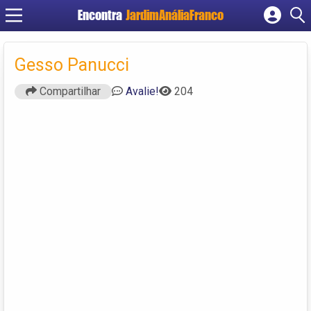
Encontra
JardimAnáliaFranco
Cadastrar empresa
Fazer login
Gesso Panucci
Criar conta
Compartilhar
Avalie!
204