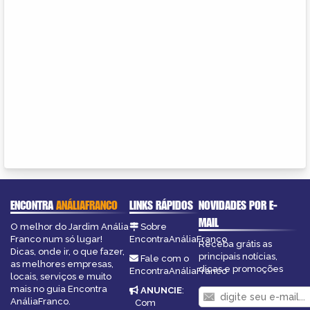
ENCONTRA
ANÁLIAFRANCO
LINKS RÁPIDOS
NOVIDADES POR E-
MAIL
O melhor do Jardim Anália
Sobre
Franco num só lugar!
EncontraAnáliaFranco
Receba grátis as
Dicas, onde ir, o que fazer,
principais notícias,
Fale com o
as melhores empresas,
dicas e promoções
EncontraAnáliaFranco
locais, serviços e muito
mais no guia Encontra
ANUNCIE
:
AnáliaFranco.
Com