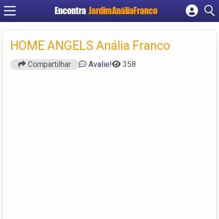
Encontra
JardimAnáliaFranco
Cadastrar empresa
Fazer login
HOME ANGELS Anália Franco
Criar conta
Compartilhar
Avalie!
358