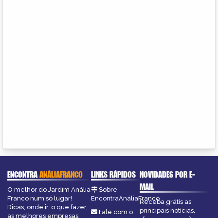
ENCONTRA
ANÁLIAFRANCO
LINKS RÁPIDOS
NOVIDADES POR E-
MAIL
O melhor do Jardim Anália
Sobre
Franco num só lugar!
EncontraAnáliaFranco
Receba grátis as
Dicas, onde ir, o que fazer,
principais notícias,
Fale com o
as melhores empresas,