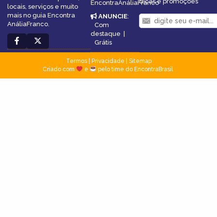
dicas e promoções
EncontraAnáliaFranco
locais, serviços e muito
mais no guia Encontra
ANUNCIE
:
AnáliaFranco.
Com
destaque
|
Grátis
Termos
|
Privacidade
|
Sitemap
Criado com
e
pelo time do EncontraBrasil