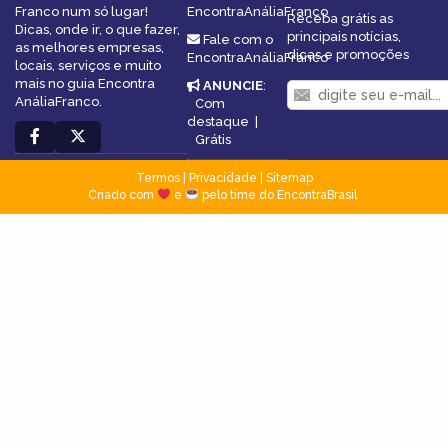
Franco num só lugar!
EncontraAnáliaFranco
Receba grátis as
Dicas, onde ir, o que fazer,
principais notícias,
Fale com o
as melhores empresas,
dicas e promoções
EncontraAnáliaFranco
locais, serviços e muito
mais no guia Encontra
ANUNCIE
:
AnáliaFranco.
Com
destaque
|
Grátis
Termos
|
Privacidade
|
Sitemap
Criado com
e
pelo time do EncontraBrasil