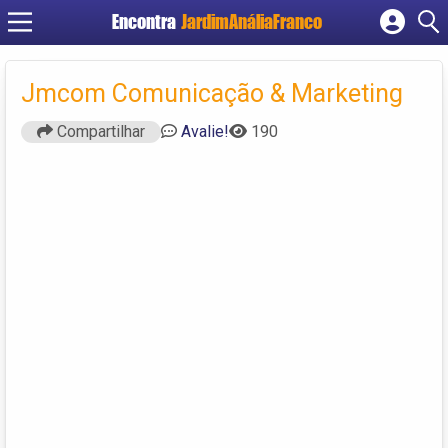
Encontra
JardimAnáliaFranco
Cadastrar empresa
Fazer login
Jmcom Comunicação & Marketing
Criar conta
Compartilhar
Avalie!
190