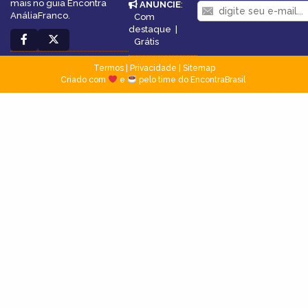
mais no guia Encontra
ANUNCIE
:
AnáliaFranco.
Com
destaque
|
Grátis
Termos
|
Privacidade
|
Sitemap
Criado com
e
pelo time do EncontraBrasil