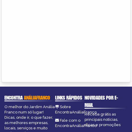
ENCONTRA
ANÁLIAFRANCO
LINKS RÁPIDOS
NOVIDADES POR E-
MAIL
O melhor do Jardim Anália
Sobre
Franco num só lugar!
EncontraAnáliaFranco
Receba grátis as
Dicas, onde ir, o que fazer,
principais notícias,
Fale com o
as melhores empresas,
dicas e promoções
EncontraAnáliaFranco
locais, serviços e muito