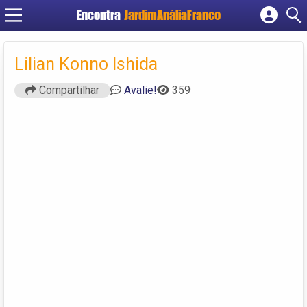
Encontra
JardimAnáliaFranco
Cadastrar empresa
Fazer login
Lilian Konno Ishida
Criar conta
Compartilhar
Avalie!
359