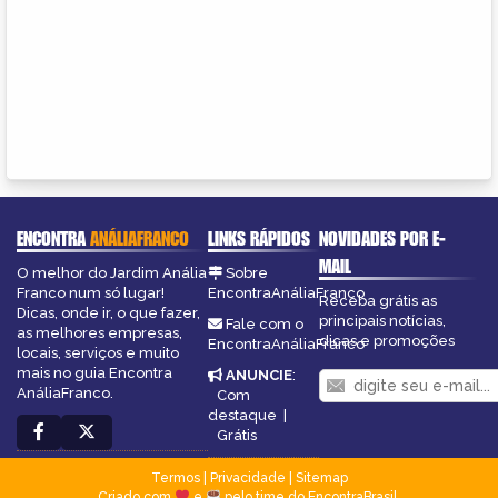
ENCONTRA
ANÁLIAFRANCO
LINKS RÁPIDOS
NOVIDADES POR E-
MAIL
O melhor do Jardim Anália
Sobre
Franco num só lugar!
EncontraAnáliaFranco
Receba grátis as
Dicas, onde ir, o que fazer,
principais notícias,
Fale com o
as melhores empresas,
dicas e promoções
EncontraAnáliaFranco
locais, serviços e muito
mais no guia Encontra
ANUNCIE
:
AnáliaFranco.
Com
destaque
|
Grátis
Termos
|
Privacidade
|
Sitemap
Criado com
e
pelo time do EncontraBrasil