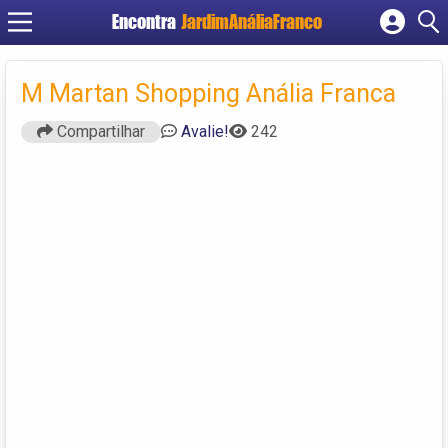
Encontra
JardimAnáliaFranco
Cadastrar empresa
Fazer login
M Martan Shopping Anália Franca
Criar conta
Compartilhar
Avalie!
242