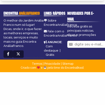
ENCONTRA
ANÁLIAFRANCO
LINKS RÁPIDOS
NOVIDADES POR E-
MAIL
O melhor do Jardim Anália
Sobre
Franco num só lugar!
EncontraAnáliaFranco
Receba grátis as
Dicas, onde ir, o que fazer,
principais notícias,
Fale com o
as melhores empresas,
dicas e promoções
EncontraAnáliaFranco
locais, serviços e muito
mais no guia Encontra
ANUNCIE
:
AnáliaFranco.
Com
destaque
|
Grátis
Termos
|
Privacidade
|
Sitemap
Criado com
e
pelo time do EncontraBrasil