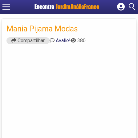
Encontra
JardimAnáliaFranco
Cadastrar empresa
Fazer login
Mania Pijama Modas
Criar conta
Compartilhar
Avalie!
380