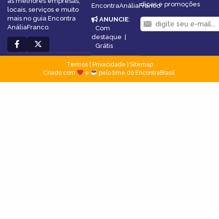
as melhores empresas,
dicas e promoções
EncontraAnáliaFranco
locais, serviços e muito
mais no guia Encontra
ANUNCIE
:
AnáliaFranco.
Com
destaque
|
Grátis
Termos
|
Privacidade
|
Sitemap
Criado com
e
pelo time do EncontraBrasil