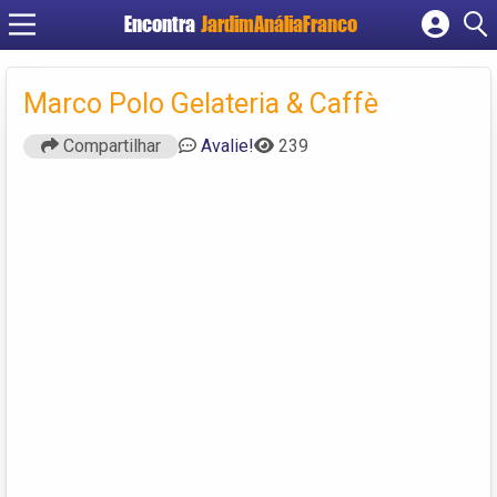
Encontra
JardimAnáliaFranco
Cadastrar empresa
Fazer login
Marco Polo Gelateria & Caffè
Criar conta
Compartilhar
Avalie!
239