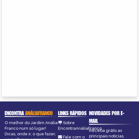
ENCONTRA
ANÁLIAFRANCO
LINKS RÁPIDOS
NOVIDADES POR E-
MAIL
O melhor do Jardim Anália
Sobre
Franco num só lugar!
EncontraAnáliaFranco
Receba grátis as
Dicas, onde ir, o que fazer,
principais notícias,
Fale com o