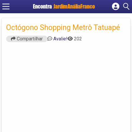
Encontra
JardimAnáliaFranco
Cadastrar empresa
Fazer login
Octógono Shopping Metrô Tatuapé
Criar conta
Compartilhar
Avalie!
202