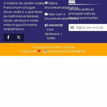
MAIL
O melhor do Jardim Anália
Sobre
Franco num só lugar!
EncontraAnáliaFranco
Receba grátis as
Dicas, onde ir, o que fazer,
principais notícias,
Fale com o
as melhores empresas,
dicas e promoções
EncontraAnáliaFranco
locais, serviços e muito
mais no guia Encontra
ANUNCIE
:
AnáliaFranco.
Com
destaque
|
Grátis
Termos
|
Privacidade
|
Sitemap
Criado com
e
pelo time do EncontraBrasil