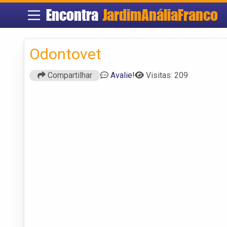
Encontra
JardimAnáliaFranco
Odontovet
Compartilhar
Avalie!
Visitas: 209