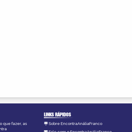
LINKS RÁPIDOS
o que fazer, as
Sobre EncontraAnáliaFranco
ntra
Fale com o EncontraAnáliaFranco