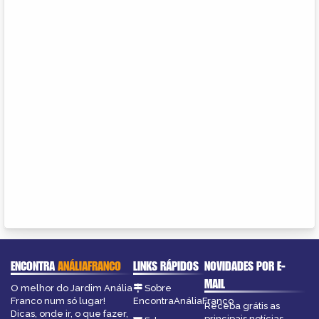
ENCONTRA
ANÁLIAFRANCO
LINKS RÁPIDOS
NOVIDADES POR E-
MAIL
O melhor do Jardim Anália
Sobre
Franco num só lugar!
EncontraAnáliaFranco
Receba grátis as
Dicas, onde ir, o que fazer,
principais notícias,