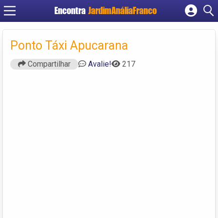
Encontra
JardimAnáliaFranco
Cadastrar empresa
Fazer login
Ponto Táxi Apucarana
Criar conta
Compartilhar
Avalie!
217