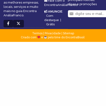
Fale com o
as melhores empresas,
dicas e promoções
EncontraAnáliaFranco
locais, serviços e muito
mais no guia Encontra
ANUNCIE
:
AnáliaFranco.
Com
destaque
|
Grátis
Termos
|
Privacidade
|
Sitemap
Criado com
e
pelo time do EncontraBrasil