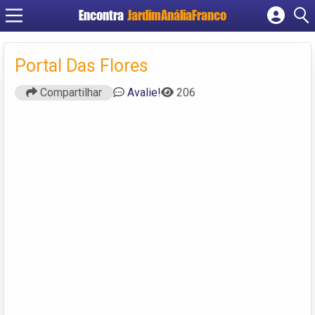
Encontra
JardimAnáliaFranco
Cadastrar empresa
Fazer login
Portal Das Flores
Criar conta
Compartilhar
Avalie!
206