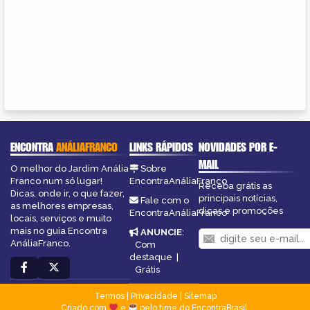
ENCONTRA
ANÁLIAFRANCO
LINKS RÁPIDOS
NOVIDADES POR E-
MAIL
O melhor do Jardim Anália
Sobre
Franco num só lugar!
EncontraAnáliaFranco
Receba grátis as
Dicas, onde ir, o que fazer,
principais notícias,
Fale com o
as melhores empresas,
dicas e promoções
EncontraAnáliaFranco
locais, serviços e muito
mais no guia Encontra
ANUNCIE
:
AnáliaFranco.
Com
destaque
|
Grátis
Termos
|
Privacidade
|
Sitemap
Criado com
e
pelo time do EncontraBrasil