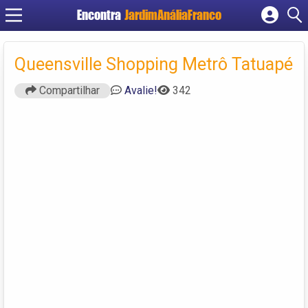
Encontra
JardimAnáliaFranco
Cadastrar empresa
Fazer login
Queensville Shopping Metrô Tatuapé
Criar conta
Compartilhar
Avalie!
342