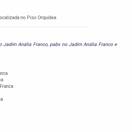
localizada no Piso Orquídea
no Jadim Anália Franco
,
pabx no Jadim Anália Franco
e
anca
ca
Franca
ca