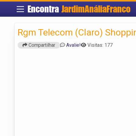
Encontra
JardimAnáliaFranco
Rgm Telecom (Claro) Shoppin
Compartilhar
Avalie!
Visitas: 177