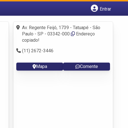
Entrar
Cadastrar empresa
Fazer login
Av. Regente Feijó, 1739 - Tatuapé - São
Criar conta
Paulo - SP - 03342-000
Endereço
copiado!
(11) 2672-3446
Mapa
Comente