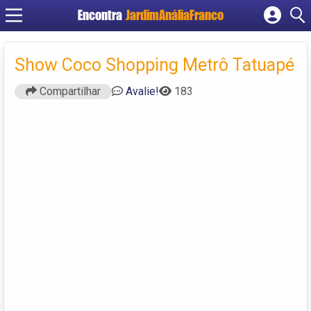
Encontra
JardimAnáliaFranco
Cadastrar empresa
Fazer login
Show Coco Shopping Metrô Tatuapé
Criar conta
Compartilhar
Avalie!
183