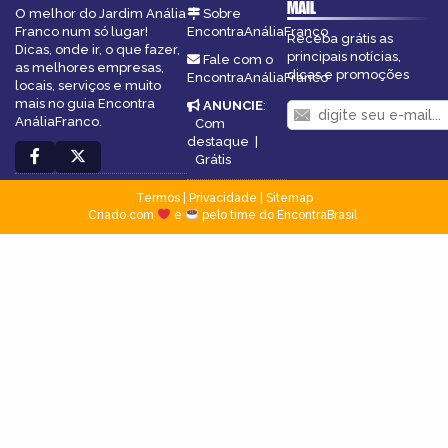
MAIL
O melhor do Jardim Anália
Sobre
Franco num só lugar!
EncontraAnáliaFranco
Receba grátis as
Dicas, onde ir, o que fazer,
principais notícias,
Fale com o
as melhores empresas,
dicas e promoções
EncontraAnáliaFranco
locais, serviços e muito
mais no guia Encontra
ANUNCIE
:
AnáliaFranco.
Com
destaque
|
Grátis
Termos
|
Privacidade
|
Sitemap
Criado com
e
pelo time do EncontraBrasil