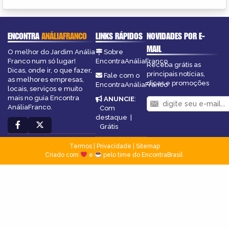
ENCONTRA
ANÁLIAFRANCO
LINKS RÁPIDOS
NOVIDADES POR E-
MAIL
O melhor do Jardim Anália
Sobre
Franco num só lugar!
EncontraAnáliaFranco
Receba grátis as
Dicas, onde ir, o que fazer,
principais notícias,
Fale com o
as melhores empresas,
dicas e promoções
EncontraAnáliaFranco
locais, serviços e muito
mais no guia Encontra
ANUNCIE
:
AnáliaFranco.
Com
destaque
|
Grátis
Termos
|
Privacidade
|
Sitemap
Criado com
e
pelo time do EncontraBrasil