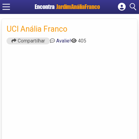
Encontra
JardimAnáliaFranco
Cadastrar empresa
Fazer login
UCI Anália Franco
Criar conta
Compartilhar
Avalie!
405