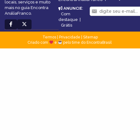
locais, serviços e muito
mais no guia Encontra
ANUNCIE
:
AnáliaFranco.
Com
destaque
|
Grátis
Termos
|
Privacidade
|
Sitemap
Criado com
e
pelo time do EncontraBrasil