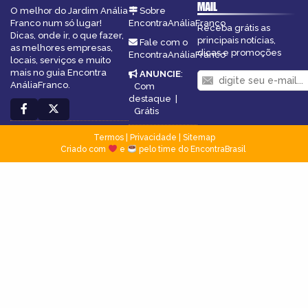
MAIL
O melhor do Jardim Anália
Sobre
Franco num só lugar!
EncontraAnáliaFranco
Receba grátis as
Dicas, onde ir, o que fazer,
principais notícias,
Fale com o
as melhores empresas,
dicas e promoções
EncontraAnáliaFranco
locais, serviços e muito
mais no guia Encontra
ANUNCIE
:
AnáliaFranco.
Com
destaque
|
Grátis
Termos
|
Privacidade
|
Sitemap
Criado com
e
pelo time do EncontraBrasil