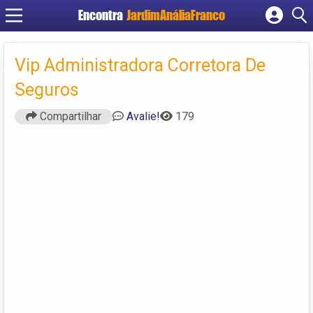
Encontra
JardimAnáliaFranco
Cadastrar empresa
Fazer login
Vip Administradora Corretora De
Criar conta
Seguros
Compartilhar
Avalie!
179