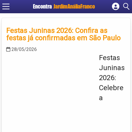
Encontra
JardimAnáliaFranco
Cadastrar empresa
Fazer login
Festas Juninas 2026: Confira as
Criar conta
festas já confirmadas em São Paulo
28/05/2026
Festas
Juninas
2026:
Celebre
a