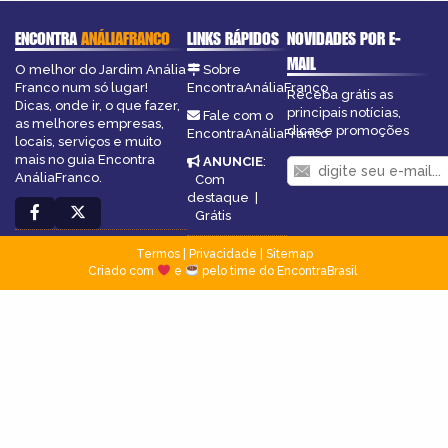
ENCONTRA
ANÁLIAFRANCO
LINKS RÁPIDOS
NOVIDADES POR E-
MAIL
O melhor do Jardim Anália
Sobre
Franco num só lugar!
EncontraAnáliaFranco
Receba grátis as
Dicas, onde ir, o que fazer,
principais notícias,
Fale com o
as melhores empresas,
dicas e promoções
EncontraAnáliaFranco
locais, serviços e muito
mais no guia Encontra
ANUNCIE
:
AnáliaFranco.
Com
destaque
|
Grátis
Termos
|
Privacidade
|
Sitemap
Criado com
e
pelo time do EncontraBrasil