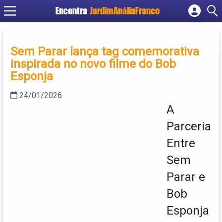
Encontra
JardimAnáliaFranco
Cadastrar empresa
Fazer login
Sem Parar lança tag comemorativa
Criar conta
inspirada no novo filme do Bob
Esponja
24/01/2026
A
Parceria
Entre
Sem
Parar e
Bob
Esponja