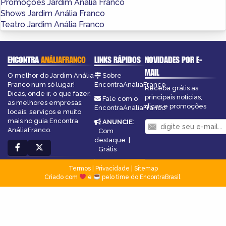
Promoções Jardim Anália Franco
Shows Jardim Anália Franco
Teatro Jardim Anália Franco
ENCONTRA
ANÁLIAFRANCO
LINKS RÁPIDOS
NOVIDADES POR E-
MAIL
O melhor do Jardim Anália
Sobre
Franco num só lugar!
EncontraAnáliaFranco
Receba grátis as
Dicas, onde ir, o que fazer,
principais notícias,
Fale com o
as melhores empresas,
dicas e promoções
EncontraAnáliaFranco
locais, serviços e muito
mais no guia Encontra
ANUNCIE
:
AnáliaFranco.
Com
destaque
|
Grátis
Termos
|
Privacidade
|
Sitemap
Criado com
e
pelo time do EncontraBrasil