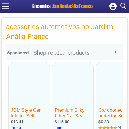
Encontra
JardimAnáliaFranco
Cadastrar empresa
Fazer login
acessórios automotivos no Jardim
Criar conta
Anália Franco