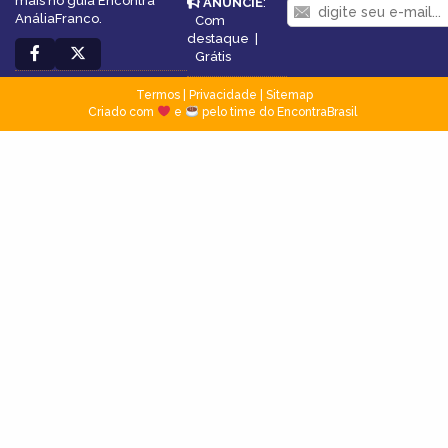
mais no guia Encontra
ANUNCIE
:
AnáliaFranco.
Com
destaque
|
Grátis
Termos
|
Privacidade
|
Sitemap
Criado com
e
pelo time do EncontraBrasil