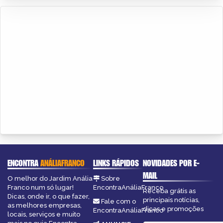
ENCONTRA
ANÁLIAFRANCO
LINKS RÁPIDOS
NOVIDADES POR E-
MAIL
O melhor do Jardim Anália
Sobre
Franco num só lugar!
EncontraAnáliaFranco
Receba grátis as
Dicas, onde ir, o que fazer,
principais notícias,
Fale com o
as melhores empresas,
dicas e promoções
EncontraAnáliaFranco
locais, serviços e muito