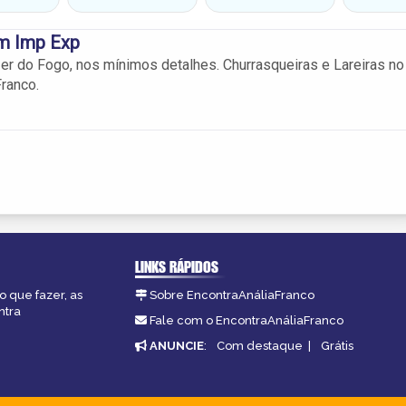
m Imp Exp
zer do Fogo, nos mínimos detalhes. Churrasqueiras e Lareiras no
Franco.
LINKS RÁPIDOS
o que fazer, as
Sobre EncontraAnáliaFranco
ntra
Fale com o EncontraAnáliaFranco
ANUNCIE
:
Com destaque
|
Grátis