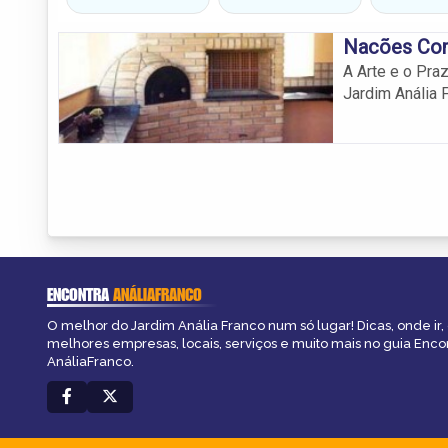
Nacões Co
A Arte e o Pra
Jardim Anália 
ENCONTRA
ANÁLIAFRANCO
O melhor do Jardim Anália Franco num só lugar! Dicas, onde ir, 
melhores empresas, locais, serviços e muito mais no guia Enco
AnáliaFranco.