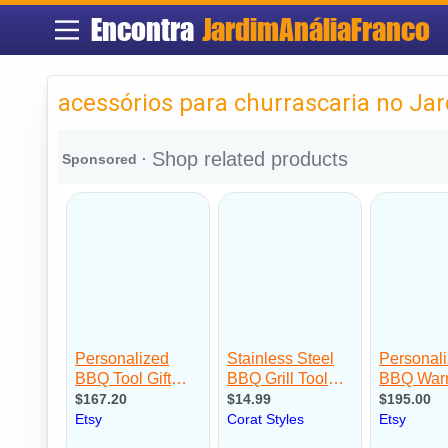
Encontra
JardimAnáliaFranco
acessórios para churrascaria no Ja