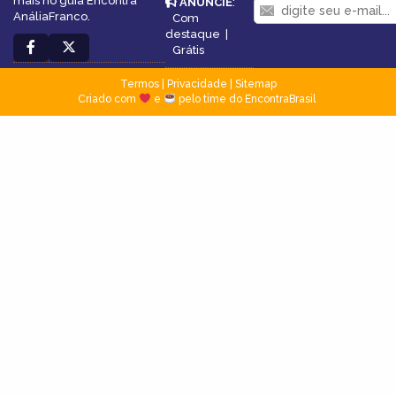
mais no guia Encontra
ANUNCIE
:
AnáliaFranco.
Com
destaque
|
Grátis
Termos
|
Privacidade
|
Sitemap
Criado com
e
pelo time do EncontraBrasil