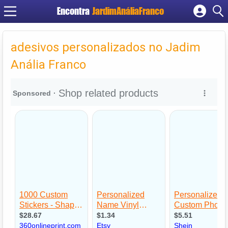
Encontra
JardimAnáliaFranco
Cadastrar empresa
Fazer login
adesivos personalizados no Jadim
Criar conta
Anália Franco