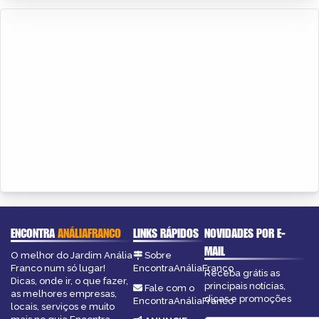
ENCONTRA
ANÁLIAFRANCO
LINKS RÁPIDOS
NOVIDADES POR E-
MAIL
O melhor do Jardim Anália
Sobre
Franco num só lugar!
EncontraAnáliaFranco
Receba grátis as
Dicas, onde ir, o que fazer,
principais notícias,
Fale com o
as melhores empresas,
dicas e promoções
EncontraAnáliaFranco
locais, serviços e muito