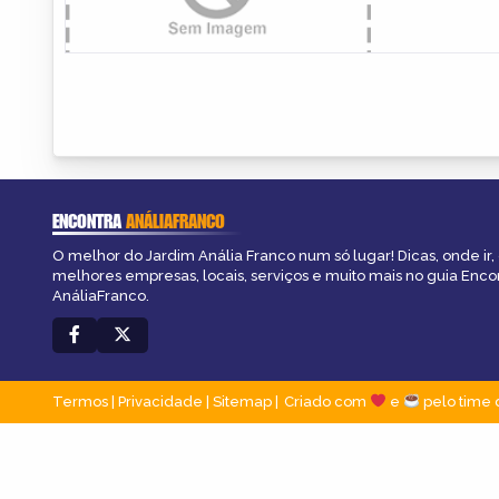
ENCONTRA
ANÁLIAFRANCO
O melhor do Jardim Anália Franco num só lugar! Dicas, onde ir, 
melhores empresas, locais, serviços e muito mais no guia Enco
AnáliaFranco.
Termos
|
Privacidade
|
Sitemap
Criado com
e
pelo time 