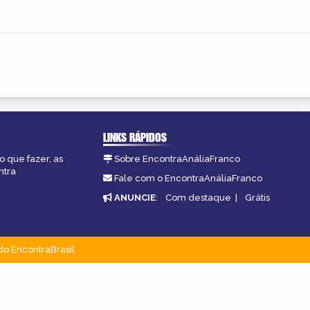
LINKS RÁPIDOS
o que fazer, as
Sobre EncontraAnáliaFranco
ntra
Fale com o EncontraAnáliaFranco
ANUNCIE
:
Com destaque
|
Grátis
do EncontraBrasil