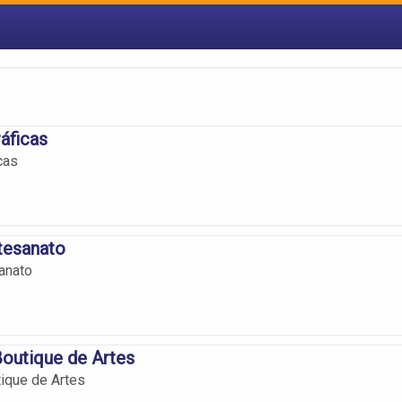
ráficas
cas
tesanato
anato
 Boutique de Artes
tique de Artes