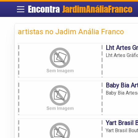
Encontra
JardimAnáliaFranco
artistas no Jadim Anália Franco
Lht Artes G
Lht Artes Gráfi
Baby Bia Ar
Baby Bia Artes
Yart Brasil
Yart Brasil Bou