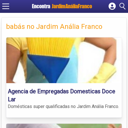
Encontra
JardimAnáliaFranco
Cadastrar empresa
Fazer login
babás no Jardim Anália Franco
Criar conta
Agencia de Empregadas Domesticas Doce
Lar
Domésticas super qualificadas no Jardim Anália Franco.