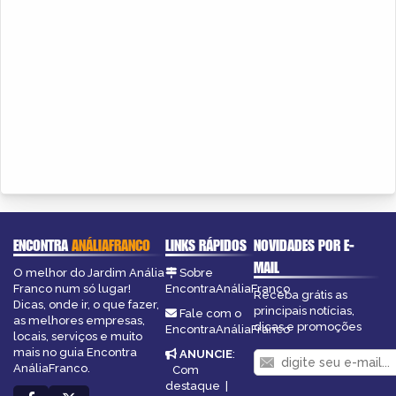
ENCONTRA
ANÁLIAFRANCO
LINKS RÁPIDOS
NOVIDADES POR E-
MAIL
O melhor do Jardim Anália
Sobre
Franco num só lugar!
EncontraAnáliaFranco
Receba grátis as
Dicas, onde ir, o que fazer,
principais notícias,
Fale com o
as melhores empresas,
dicas e promoções
EncontraAnáliaFranco
locais, serviços e muito
mais no guia Encontra
ANUNCIE
:
AnáliaFranco.
Com
destaque
|