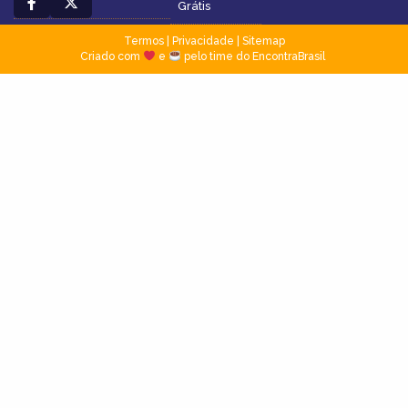
Grátis
Termos
|
Privacidade
|
Sitemap
Criado com
e
pelo time do EncontraBrasil