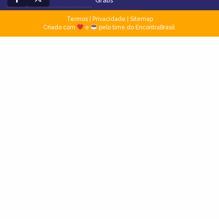
Grátis
Termos
|
Privacidade
|
Sitemap
Criado com
e
pelo time do EncontraBrasil