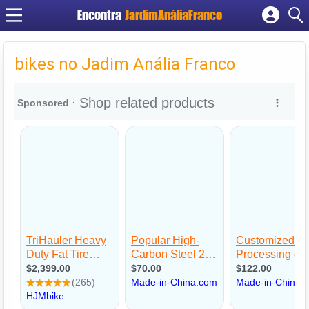
Encontra
JardimAnáliaFranco
Cadastrar empresa
Fazer login
bikes no Jadim Anália Franco
Criar conta