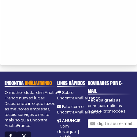
ENCONTRA
ANÁLIAFRANCO
LINKS RÁPIDOS
NOVIDADES POR E-
MAIL
O melhor do Jardim Anália
Sobre
Franco num só lugar!
EncontraAnáliaFranco
Receba grátis as
Dicas, onde ir, o que fazer,
principais notícias,
Fale com o
as melhores empresas,
dicas e promoções
EncontraAnáliaFranco
locais, serviços e muito
mais no guia Encontra
ANUNCIE
:
AnáliaFranco.
Com
destaque
|