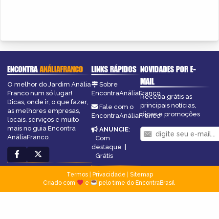
ENCONTRA
ANÁLIAFRANCO
LINKS RÁPIDOS
NOVIDADES POR E-
MAIL
O melhor do Jardim Anália
Sobre
Franco num só lugar!
EncontraAnáliaFranco
Receba grátis as
Dicas, onde ir, o que fazer,
principais notícias,
Fale com o
as melhores empresas,
dicas e promoções
EncontraAnáliaFranco
locais, serviços e muito
mais no guia Encontra
ANUNCIE
:
AnáliaFranco.
Com
destaque
|
Grátis
Termos
|
Privacidade
|
Sitemap
Criado com
e
pelo time do EncontraBrasil