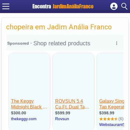
Encontra
JardimAnáliaFranco
Cadastrar empresa
Fazer login
chopeira em Jadim Anália Franco
Criar conta