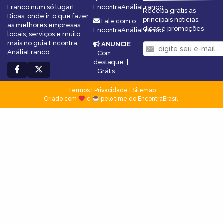
Franco num só lugar!
EncontraAnáliaFranco
Receba grátis as
Dicas, onde ir, o que fazer,
principais notícias,
Fale com o
as melhores empresas,
dicas e promoções
EncontraAnáliaFranco
locais, serviços e muito
mais no guia Encontra
ANUNCIE
:
AnáliaFranco.
Com
destaque
|
Grátis
Termos
|
Privacidade
|
Sitemap
Criado com
e
pelo time do EncontraBrasil