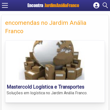
Encontra
JardimAnáliaFranco
Cadastrar empresa
Fazer login
encomendas no Jardim Anália
Criar conta
Franco
Mastercold Logística e Transportes
Soluções em logística no Jardim Anália Franco.