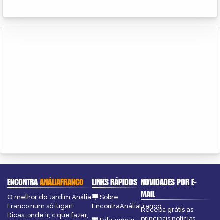
ENCONTRA
ANÁLIAFRANCO
LINKS RÁPIDOS
NOVIDADES POR E-
MAIL
O melhor do Jardim Anália
Sobre
Franco num só lugar!
EncontraAnáliaFranco
Receba grátis as
Dicas, onde ir, o que fazer,
principais notícias,
Fale com o