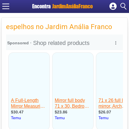
Encontra
JardimAnáliaFranco
Cadastrar empresa
Fazer login
espelhos no Jardim Anália Franco
Criar conta