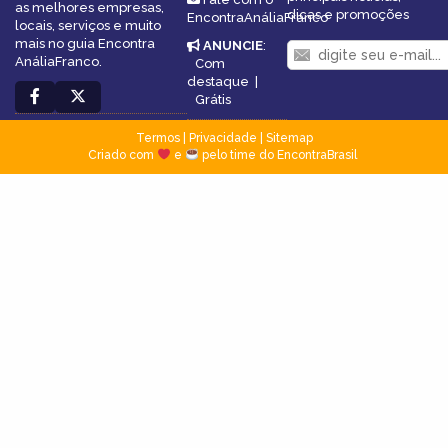
as melhores empresas,
dicas e promoções
EncontraAnáliaFranco
locais, serviços e muito
mais no guia Encontra
ANUNCIE
:
AnáliaFranco.
Com
destaque
|
Grátis
Termos
|
Privacidade
|
Sitemap
Criado com
e
pelo time do EncontraBrasil