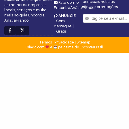
principais notícias,
Fale com o
as melhores empresas,
dicas e promoções
EncontraAnáliaFranco
locais, serviços e muito
mais no guia Encontra
ANUNCIE
:
AnáliaFranco.
Com
destaque
|
Grátis
Termos
|
Privacidade
|
Sitemap
Criado com
e
pelo time do EncontraBrasil