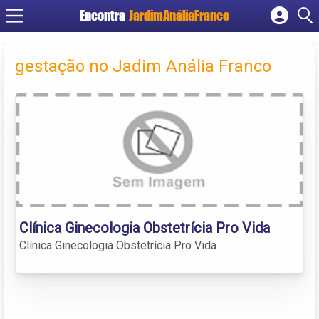
Encontra
JardimAnáliaFranco
Cadastrar empresa
Fazer login
gestação no Jadim Anália Franco
Criar conta
Clínica Ginecologia Obstetrícia Pro Vida
Clínica Ginecologia Obstetrícia Pro Vida