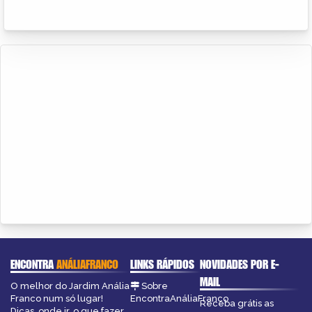
ENCONTRA
ANÁLIAFRANCO
LINKS RÁPIDOS
NOVIDADES POR E-
MAIL
O melhor do Jardim Anália
Sobre
Franco num só lugar!
EncontraAnáliaFranco
Receba grátis as
Dicas, onde ir, o que fazer,