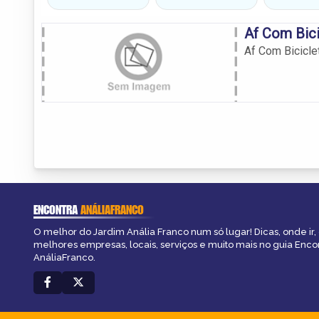
Af Com Bic
Af Com Bicicl
ENCONTRA
ANÁLIAFRANCO
O melhor do Jardim Anália Franco num só lugar! Dicas, onde ir, 
melhores empresas, locais, serviços e muito mais no guia Enco
AnáliaFranco.