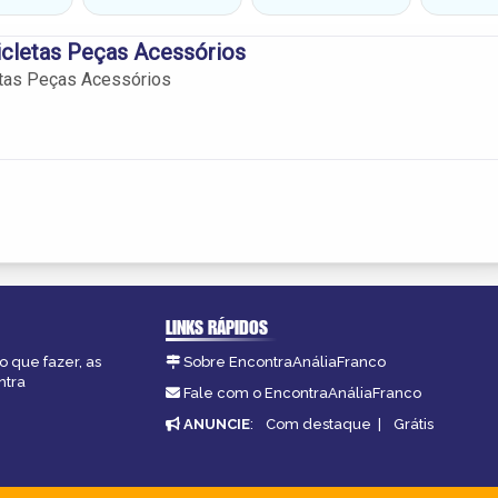
icletas Peças Acessórios
etas Peças Acessórios
LINKS RÁPIDOS
o que fazer, as
Sobre EncontraAnáliaFranco
ntra
Fale com o EncontraAnáliaFranco
ANUNCIE
:
Com destaque
|
Grátis