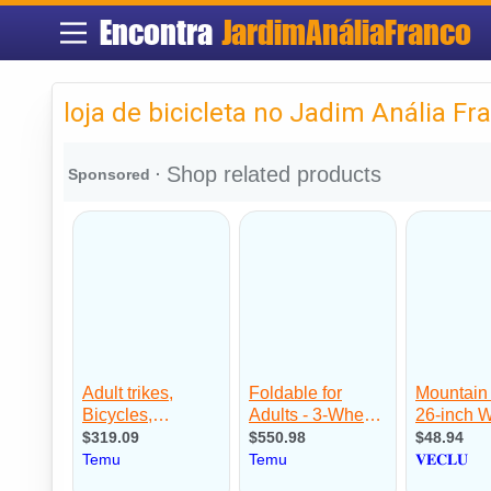
Encontra
JardimAnáliaFranco
loja de bicicleta no Jadim Anália Fr