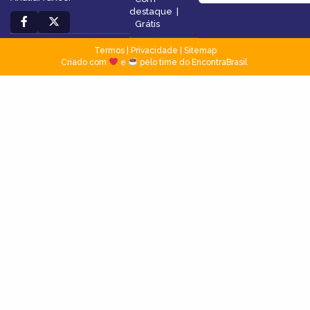
destaque
|
Grátis
Termos
|
Privacidade
|
Sitemap
Criado com
e
pelo time do EncontraBrasil