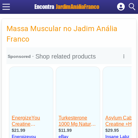
Encontra
JardimAnáliaFranco
Cadastrar empresa
Fazer login
Massa Muscular no Jadim Anália
Criar conta
Franco