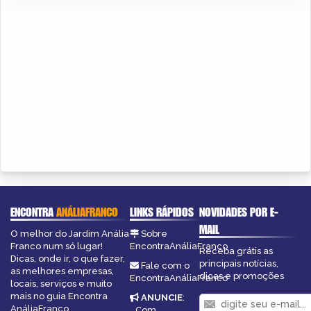
ENCONTRA
ANÁLIAFRANCO
LINKS RÁPIDOS
NOVIDADES POR E-
MAIL
O melhor do Jardim Anália
Sobre
Franco num só lugar!
EncontraAnáliaFranco
Receba grátis as
Dicas, onde ir, o que fazer,
principais notícias,
Fale com o
as melhores empresas,
dicas e promoções
EncontraAnáliaFranco
locais, serviços e muito
mais no guia Encontra
ANUNCIE
:
AnáliaFranco.
Com