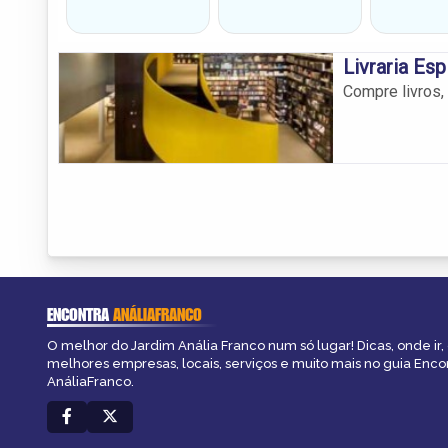
Livraria Esp
Compre livros,
ENCONTRA
ANÁLIAFRANCO
O melhor do Jardim Anália Franco num só lugar! Dicas, onde ir, 
melhores empresas, locais, serviços e muito mais no guia Enco
AnáliaFranco.