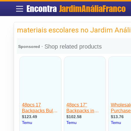
Encontra
JardimAnáliaFranco
materiais escolares no Jardim Anál