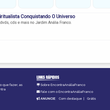
iritualista Conquistando O Universo
 dvds, cds e mais no Jardim Anália Franco.
LINKS RÁPIDOS
o que fazer, as
Sobre EncontraAnáliaFranco
ntra
Fale com o EncontraAnáliaFranco
ANUNCIE
:
Com destaque
|
Grátis