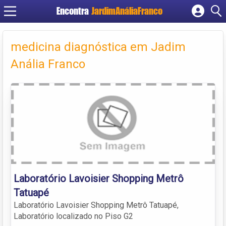
Encontra
JardimAnáliaFranco
Cadastrar empresa
Fazer login
medicina diagnóstica em Jadim
Criar conta
Anália Franco
Laboratório Lavoisier Shopping Metrô
Tatuapé
Laboratório Lavoisier Shopping Metrô Tatuapé,
Laboratório localizado no Piso G2