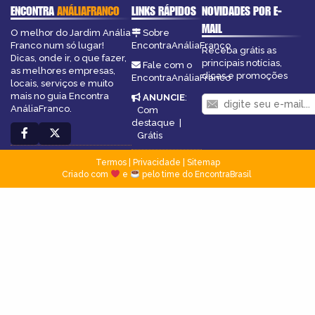
ENCONTRA
ANÁLIAFRANCO
LINKS RÁPIDOS
NOVIDADES POR E-
MAIL
O melhor do Jardim Anália
Sobre
Franco num só lugar!
EncontraAnáliaFranco
Receba grátis as
Dicas, onde ir, o que fazer,
principais notícias,
Fale com o
as melhores empresas,
dicas e promoções
EncontraAnáliaFranco
locais, serviços e muito
mais no guia Encontra
ANUNCIE
:
AnáliaFranco.
Com
destaque
|
Grátis
Termos
|
Privacidade
|
Sitemap
Criado com
e
pelo time do EncontraBrasil