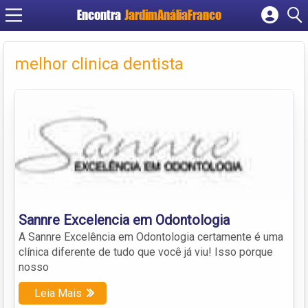
Encontra
JardimAnáliaFranco
Cadastrar empresa
Fazer login
melhor clinica dentista
Criar conta
Sannre Excelencia em Odontologia
A Sannre Excelência em Odontologia certamente é uma
clínica diferente de tudo que você já viu! Isso porque
nosso
Leia Mais