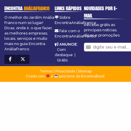
ENCONTRA
ANÁLIAFRANCO
LINKS RÁPIDOS
NOVIDADES POR E-
MAIL
O melhor do Jardim Anália
Sobre
Franco num só lugar!
EncontraAnáliaFranco
Receba grátis as
Dicas, onde ir, o que fazer,
principais notícias,
Fale com o
as melhores empresas,
dicas e promoções
EncontraAnáliaFranco
locais, serviços e muito
mais no guia Encontra
ANUNCIE
:
AnáliaFranco.
Com
destaque
|
Grátis
Termos
|
Privacidade
|
Sitemap
Criado com
e
pelo time do EncontraBrasil